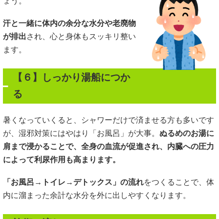
ょう。
汗と一緒に体内の余分な水分や老廃物
が排出
され、心と身体もスッキリ整い
ます。
【６】しっかり湯船につか
る
暑くなっていくると、シャワーだけで済ませる方も多いです
が、湿邪対策にはやはり「お風呂」が大事。
ぬるめのお湯に
肩まで浸かることで、全身の血流が促進され、内臓への圧力
によって利尿作用も高まります。
「お風呂→トイレ→デトックス」の流れ
をつくることで、体
内に溜まった余計な水分を外に出しやすくなります。