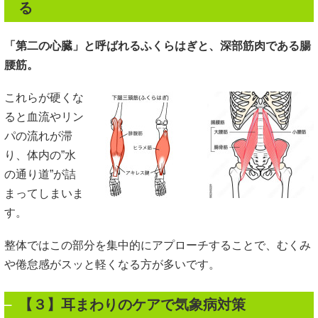
る
「第二の心臓」と呼ばれるふくらはぎと、深部筋肉である腸
腰筋。
これらが硬くな
ると血流やリン
パの流れが滞
り、体内の”水
の通り道”が詰
まってしまいま
す。
整体ではこの部分を集中的にアプローチすることで、むくみ
や倦怠感がスッと軽くなる方が多いです。
【３】耳まわりのケアで気象病対策