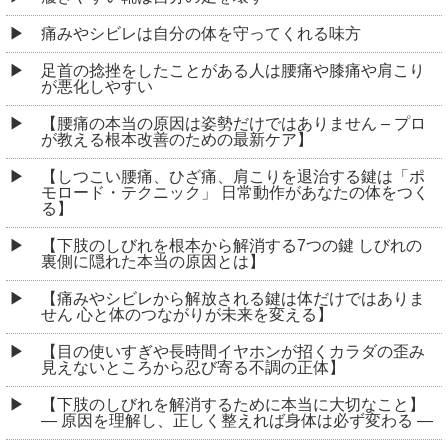
痛みやシビレは自分の体を守ってくれる味方
足首の捻挫をしたことがある人は腰痛や膝痛や肩こり
が悪化しやすい
【腰痛の本当の原因は姿勢だけではありません – プロ
が教える根本改善のための最新ケア】
【しつこい腰痛、ひざ痛、肩こりを退治する鍵は「ポ
モロード・テクニック」 日常動作があなたの体をつく
る】
【下肢のしびれを根本から解消する7つの鍵 しびれの
裏側に隠れた本当の原因とは】
【痛みやシビレから解放される鍵は体だけではありま
せん 心と体のつながりが未来を変える】
【目の使いすぎや長時間イヤホンが招くカラダの歪み
見えないところから忍び寄る不調の正体】
【下肢のしびれを解消するために本当に大切なこと】
― 原因を理解し、正しく整えれば身体は必ず変わる ―