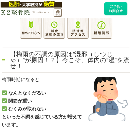
【梅雨の不調の原因は”湿邪（しつじ
ゃ）”が原因！？】今こそ、体内の”湿”を流
せ！
梅雨時期になると
なんとなくだるい
関節が重い
むくみが取れない
といった不調を感じている方が増えて
います。