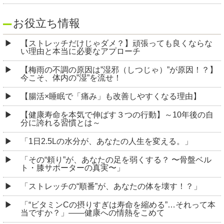
お役立ち情報
【ストレッチだけじゃダメ？】頑張っても良くならな
い理由と本当に必要なアプローチ
【梅雨の不調の原因は”湿邪（しつじゃ）”が原因！？】
今こそ、体内の”湿”を流せ！
【腸活×睡眠で「痛み」も改善しやすくなる理由】
【健康寿命を本気で伸ばす３つの行動】～10年後の自
分に誇れる習慣とは～
「1日2.5Lの水分が、あなたの人生を変える。」
「その“頼り”が、あなたの足を弱くする？ 〜骨盤ベル
ト・膝サポーターの真実〜」
「ストレッチの“順番”が、あなたの体を壊す！？」
「“ビタミンCの摂りすぎは寿命を縮める”…それって本
当ですか？」――健康への情熱をこめて