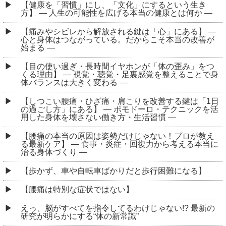
【健康を「習慣」にし、「文化」にするという生き
方】 ― 人生の可能性を広げる本当の健康とは何か ―
【痛みやシビレから解放される鍵は「心」にある】 ―
心と身体はつながっている。だからこそ本当の改善が
始まる ―
【目の使い過ぎ・長時間イヤホンが「体の歪み」をつ
くる理由】 ― 視覚・聴覚・足裏感覚を整えることで身
体バランスは大きく変わる ―
【しつこい腰痛・ひざ痛・肩こりを改善する鍵は「1日
の過ごし方」にある】 ― ポモドーロ・テクニックを活
用した身体を壊さない働き方・生活習慣 ―
【腰痛の本当の原因は姿勢だけじゃない！プロが教え
る最新ケア】 ― 食事・炎症・回復力から考える本当に
治る身体づくり ―
【歩かず、車や自転車ばかりだと歩行困難になる】
【腰痛は特別な症状ではない】
えっ、脳がすべてを指令してるわけじゃない!? 最新の
研究が明らかにする“体の新常識”