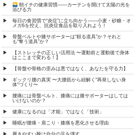
朝イチの健康習慣――カーテンを開けて太陽の光を
浴びる力
毎日の食習慣で“炎症”に立ち向かう――小麦・砂糖・オ
メガ6を控え、抗炎症食品を取り入れよう！
骨盤ベルトや膝サポーターは“頼る道具”か？それと
も“奪う道具”か？
【ストレッチの正しい活用法 〜運動前と運動後で身体
はここまで変わる！】
【骨盤や骨格の歪みは悪ではなく、あなたを守る力】
ギックリ腰の真実 〜大腰筋から紐解く“再発しない身
体”づくり〜
腰痛には骨盤ベルト、膝痛には膝サポーターはしては
いけないのか？
健康になるのは「才能」ではなく「技術」
睡眠が腰痛・肩こり・膝痛を悪化させる理由
履きやすい靴は自分の足を壊す