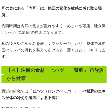
耳の奥にある「内耳」は、気圧の変化を敏感に感じ取る場
所。
梅雨時期は内耳の働きが乱れやすく、めまいや頭痛、吐き気
といった”気象病”の原因になります。
耳の後ろやこめかみを優しくマッサージしたり、整体で耳周
囲のリンパの流れを整えてあげると、驚くほどスッキリしま
す。
【４】注目の食材「ヒハツ」「紫蘇」で内側
から対策
最近の研究では
「ヒハツ（ロングペッパー）」
や
紫蘇のエキ
ス
が
体の冷えや湿気による不調に