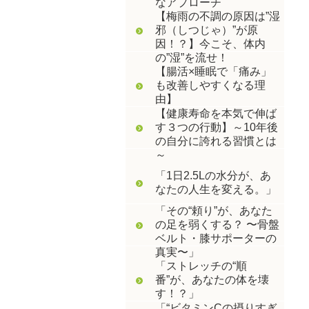
なアプローチ
【梅雨の不調の原因は”湿
邪（しつじゃ）”が原
因！？】今こそ、体内
の”湿”を流せ！
【腸活×睡眠で「痛み」
も改善しやすくなる理
由】
【健康寿命を本気で伸ば
す３つの行動】～10年後
の自分に誇れる習慣とは
～
「1日2.5Lの水分が、あ
なたの人生を変える。」
「その“頼り”が、あなた
の足を弱くする？ 〜骨盤
ベルト・膝サポーターの
真実〜」
「ストレッチの“順
番”が、あなたの体を壊
す！？」
「“ビタミンCの摂りすぎ