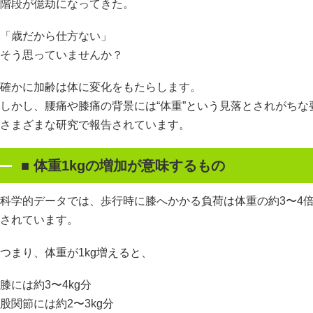
階段が億劫になってきた。
「歳だから仕方ない」
そう思っていませんか？
確かに加齢は体に変化をもたらします。
しかし、腰痛や膝痛の背景には“体重”という見落とされがち
さまざまな研究で報告されています。
■
体重
1kg
の増加が意味するもの
科学的データでは、歩行時に膝へかかる負荷は体重の約3〜4倍
されています。
つまり、体重が1kg増えると、
膝には約3〜4kg分
股関節には約2〜3kg分