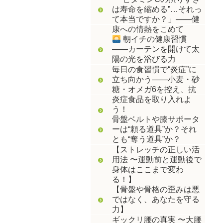
は寿命を縮める”…それっ
て本当ですか？」――健
康への情熱をこめて
朝イチの健康習慣
――カーテンを開けて太
陽の光を浴びる力
毎日の食習慣で“炎症”に
立ち向かう――小麦・砂
糖・オメガ6を控え、抗
炎症食品を取り入れよ
う！
骨盤ベルトや膝サポータ
ーは“頼る道具”か？それ
とも“奪う道具”か？
【ストレッチの正しい活
用法 〜運動前と運動後で
身体はここまで変わ
る！】
【骨盤や骨格の歪みは悪
ではなく、あなたを守る
力】
ギックリ腰の真実 〜大腰