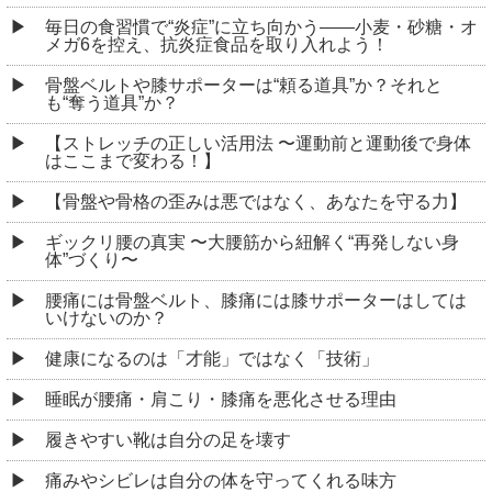
毎日の食習慣で“炎症”に立ち向かう――小麦・砂糖・オ
メガ6を控え、抗炎症食品を取り入れよう！
骨盤ベルトや膝サポーターは“頼る道具”か？それと
も“奪う道具”か？
【ストレッチの正しい活用法 〜運動前と運動後で身体
はここまで変わる！】
【骨盤や骨格の歪みは悪ではなく、あなたを守る力】
ギックリ腰の真実 〜大腰筋から紐解く“再発しない身
体”づくり〜
腰痛には骨盤ベルト、膝痛には膝サポーターはしては
いけないのか？
健康になるのは「才能」ではなく「技術」
睡眠が腰痛・肩こり・膝痛を悪化させる理由
履きやすい靴は自分の足を壊す
痛みやシビレは自分の体を守ってくれる味方