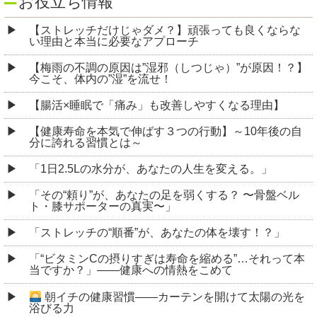
お役立ち情報
【ストレッチだけじゃダメ？】頑張っても良くならな
い理由と本当に必要なアプローチ
【梅雨の不調の原因は”湿邪（しつじゃ）”が原因！？】
今こそ、体内の”湿”を流せ！
【腸活×睡眠で「痛み」も改善しやすくなる理由】
【健康寿命を本気で伸ばす３つの行動】～10年後の自
分に誇れる習慣とは～
「1日2.5Lの水分が、あなたの人生を変える。」
「その“頼り”が、あなたの足を弱くする？ 〜骨盤ベル
ト・膝サポーターの真実〜」
「ストレッチの“順番”が、あなたの体を壊す！？」
「“ビタミンCの摂りすぎは寿命を縮める”…それって本
当ですか？」――健康への情熱をこめて
朝イチの健康習慣――カーテンを開けて太陽の光を
浴びる力