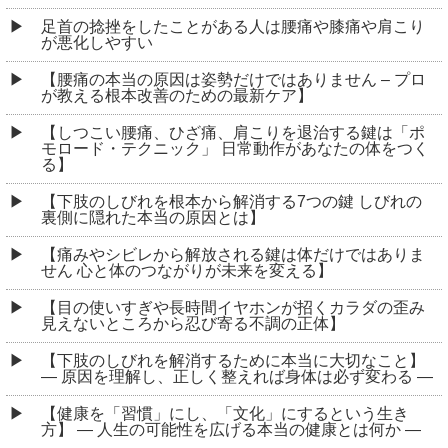
足首の捻挫をしたことがある人は腰痛や膝痛や肩こり
が悪化しやすい
【腰痛の本当の原因は姿勢だけではありません – プロ
が教える根本改善のための最新ケア】
【しつこい腰痛、ひざ痛、肩こりを退治する鍵は「ポ
モロード・テクニック」 日常動作があなたの体をつく
る】
【下肢のしびれを根本から解消する7つの鍵 しびれの
裏側に隠れた本当の原因とは】
【痛みやシビレから解放される鍵は体だけではありま
せん 心と体のつながりが未来を変える】
【目の使いすぎや長時間イヤホンが招くカラダの歪み
見えないところから忍び寄る不調の正体】
【下肢のしびれを解消するために本当に大切なこと】
― 原因を理解し、正しく整えれば身体は必ず変わる ―
【健康を「習慣」にし、「文化」にするという生き
方】 ― 人生の可能性を広げる本当の健康とは何か ―