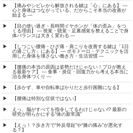
【痛みやシビレから解放される鍵は「心」にある】 ―
心と身体はつながっている。だからこそ本当の改善が
始まる ―
【目の使い過ぎ・長時間イヤホンが「体の歪み」をつ
くる理由】 ― 視覚・聴覚・足裏感覚を整えることで身
体バランスは大きく変わる ―
【しつこい腰痛・ひざ痛・肩こりを改善する鍵は「1日
の過ごし方」にある】 ― ポモドーロ・テクニックを活
用した身体を壊さない働き方・生活習慣 ―
【腰痛の本当の原因は姿勢だけじゃない！プロが教え
る最新ケア】 ― 食事・炎症・回復力から考える本当に
治る身体づくり ―
【歩かず、車や自転車ばかりだと歩行困難になる】
【腰痛は特別な症状ではない】
えっ、脳がすべてを指令してるわけじゃない!? 最新の
研究が明らかにする“体の新常識”
【えっ！？歩き方で“外反母趾”や“膝の痛み”が悪化す
る？】