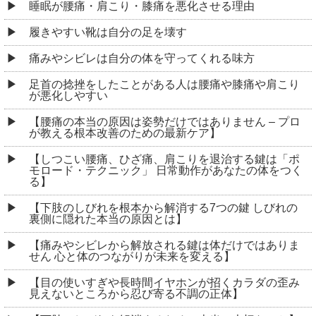
睡眠が腰痛・肩こり・膝痛を悪化させる理由
履きやすい靴は自分の足を壊す
痛みやシビレは自分の体を守ってくれる味方
足首の捻挫をしたことがある人は腰痛や膝痛や肩こり
が悪化しやすい
【腰痛の本当の原因は姿勢だけではありません – プロ
が教える根本改善のための最新ケア】
【しつこい腰痛、ひざ痛、肩こりを退治する鍵は「ポ
モロード・テクニック」 日常動作があなたの体をつく
る】
【下肢のしびれを根本から解消する7つの鍵 しびれの
裏側に隠れた本当の原因とは】
【痛みやシビレから解放される鍵は体だけではありま
せん 心と体のつながりが未来を変える】
【目の使いすぎや長時間イヤホンが招くカラダの歪み
見えないところから忍び寄る不調の正体】