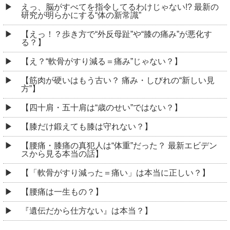
えっ、脳がすべてを指令してるわけじゃない!? 最新の
研究が明らかにする“体の新常識”
【えっ！？歩き方で“外反母趾”や“膝の痛み”が悪化す
る？】
【え？“軟骨がすり減る＝痛み”じゃない？】
【筋肉が硬いはもう古い？ 痛み・しびれの“新しい見
方”】
【四十肩・五十肩は“歳のせい”ではない？】
【膝だけ鍛えても膝は守れない？】
【腰痛・膝痛の真犯人は“体重”だった？ 最新エビデン
スから見る本当の話】
【「軟骨がすり減った＝痛い」は本当に正しい？】
【腰痛は一生もの？】
『遺伝だから仕方ない』は本当？】