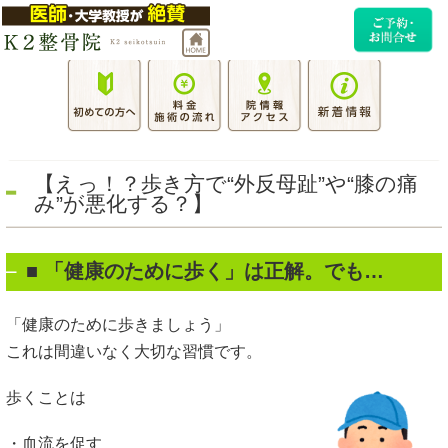
【えっ！？歩き方で“外反母趾”や“膝の痛
み”が悪化する？】
■ 「健康のために歩く」は正解。でも…
「健康のために歩きましょう」
これは間違いなく大切な習慣です。
歩くことは
・血流を促す