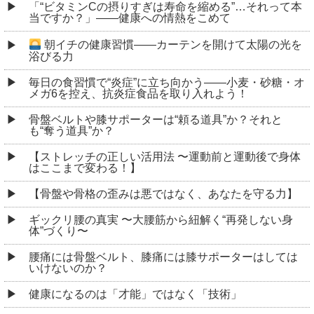
「“ビタミンCの摂りすぎは寿命を縮める”…それって本
当ですか？」――健康への情熱をこめて
朝イチの健康習慣――カーテンを開けて太陽の光を
浴びる力
毎日の食習慣で“炎症”に立ち向かう――小麦・砂糖・オ
メガ6を控え、抗炎症食品を取り入れよう！
骨盤ベルトや膝サポーターは“頼る道具”か？それと
も“奪う道具”か？
【ストレッチの正しい活用法 〜運動前と運動後で身体
はここまで変わる！】
【骨盤や骨格の歪みは悪ではなく、あなたを守る力】
ギックリ腰の真実 〜大腰筋から紐解く“再発しない身
体”づくり〜
腰痛には骨盤ベルト、膝痛には膝サポーターはしては
いけないのか？
健康になるのは「才能」ではなく「技術」