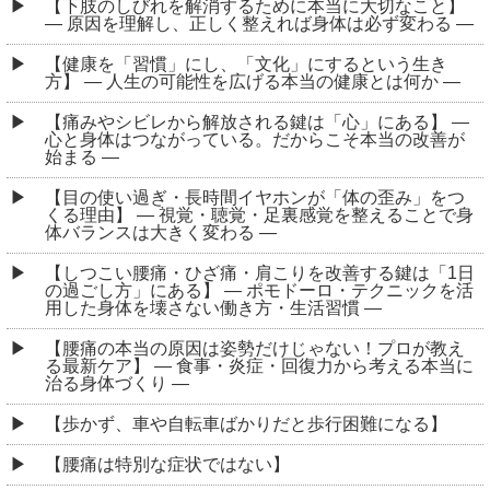
【下肢のしびれを解消するために本当に大切なこと】
― 原因を理解し、正しく整えれば身体は必ず変わる ―
【健康を「習慣」にし、「文化」にするという生き
方】 ― 人生の可能性を広げる本当の健康とは何か ―
【痛みやシビレから解放される鍵は「心」にある】 ―
心と身体はつながっている。だからこそ本当の改善が
始まる ―
【目の使い過ぎ・長時間イヤホンが「体の歪み」をつ
くる理由】 ― 視覚・聴覚・足裏感覚を整えることで身
体バランスは大きく変わる ―
【しつこい腰痛・ひざ痛・肩こりを改善する鍵は「1日
の過ごし方」にある】 ― ポモドーロ・テクニックを活
用した身体を壊さない働き方・生活習慣 ―
【腰痛の本当の原因は姿勢だけじゃない！プロが教え
る最新ケア】 ― 食事・炎症・回復力から考える本当に
治る身体づくり ―
【歩かず、車や自転車ばかりだと歩行困難になる】
【腰痛は特別な症状ではない】