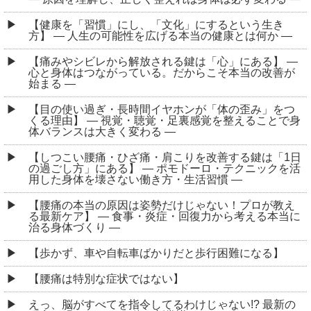
【健康を「習慣」にし、「文化」にするという生き
方】 ― 人生の可能性を広げる本当の健康とは何か ―
【痛みやシビレから解放される鍵は「心」にある】 ―
心と身体はつながっている。だからこそ本当の改善が
始まる ―
【目の使い過ぎ・長時間イヤホンが「体の歪み」をつ
くる理由】 ― 視覚・聴覚・足裏感覚を整えることで身
体バランスは大きく変わる ―
【しつこい腰痛・ひざ痛・肩こりを改善する鍵は「1日
の過ごし方」にある】 ― ポモドーロ・テクニックを活
用した身体を壊さない働き方・生活習慣 ―
【腰痛の本当の原因は姿勢だけじゃない！プロが教え
る最新ケア】 ― 食事・炎症・回復力から考える本当に
治る身体づくり ―
【歩かず、車や自転車ばかりだと歩行困難になる】
【腰痛は特別な症状ではない】
えっ、脳がすべてを指令してるわけじゃない!? 最新の