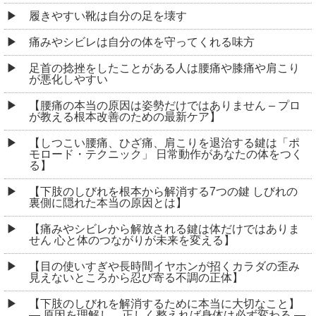
履きやすい靴は自分の足を壊す
痛みやシビレは自分の体を守ってくれる味方
足首の捻挫をしたことがある人は腰痛や膝痛や肩こり
が悪化しやすい
【腰痛の本当の原因は姿勢だけではありません – プロ
が教える根本改善のための最新ケア】
【しつこい腰痛、ひざ痛、肩こりを退治する鍵は「ポ
モロード・テクニック」 日常動作があなたの体をつく
る】
【下肢のしびれを根本から解消する7つの鍵 しびれの
裏側に隠れた本当の原因とは】
【痛みやシビレから解放される鍵は体だけではありま
せん 心と体のつながりが未来を変える】
【目の使いすぎや長時間イヤホンが招くカラダの歪み
見えないところから忍び寄る不調の正体】
【下肢のしびれを解消するために本当に大切なこと】
― 原因を理解し、正しく整えれば身体は必ず変わる ―