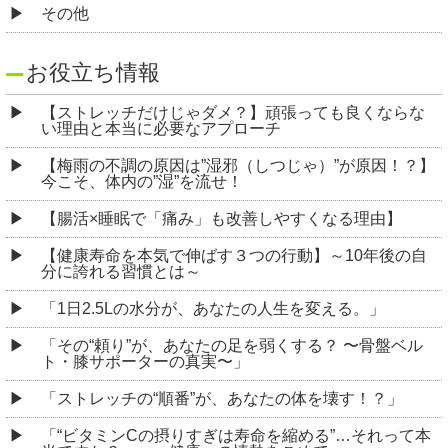
その他
お役立ち情報
【ストレッチだけじゃダメ？】頑張っても良くならな
い理由と本当に必要なアプローチ
【梅雨の不調の原因は”湿邪（しつじゃ）”が原因！？】
今こそ、体内の”湿”を流せ！
【腸活×睡眠で「痛み」も改善しやすくなる理由】
【健康寿命を本気で伸ばす３つの行動】～10年後の自
分に誇れる習慣とは～
「1日2.5Lの水分が、あなたの人生を変える。」
「その“頼り”が、あなたの足を弱くする？ 〜骨盤ベル
ト・膝サポーターの真実〜」
「ストレッチの“順番”が、あなたの体を壊す！？」
「“ビタミンCの摂りすぎは寿命を縮める”…それって本