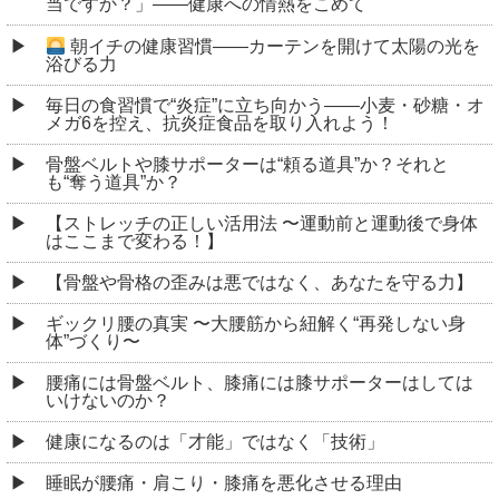
当ですか？」――健康への情熱をこめて
朝イチの健康習慣――カーテンを開けて太陽の光を
浴びる力
毎日の食習慣で“炎症”に立ち向かう――小麦・砂糖・オ
メガ6を控え、抗炎症食品を取り入れよう！
骨盤ベルトや膝サポーターは“頼る道具”か？それと
も“奪う道具”か？
【ストレッチの正しい活用法 〜運動前と運動後で身体
はここまで変わる！】
【骨盤や骨格の歪みは悪ではなく、あなたを守る力】
ギックリ腰の真実 〜大腰筋から紐解く“再発しない身
体”づくり〜
腰痛には骨盤ベルト、膝痛には膝サポーターはしては
いけないのか？
健康になるのは「才能」ではなく「技術」
睡眠が腰痛・肩こり・膝痛を悪化させる理由