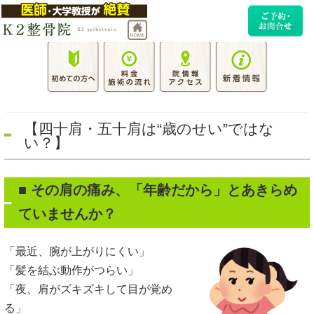
【四十肩・五十肩は“歳のせい”ではな
い？】
■
その肩の痛み、「年齢だから」とあきらめ
ていませんか？
「最近、腕が上がりにくい」
「髪を結ぶ動作がつらい」
「夜、肩がズキズキして目が覚め
る」