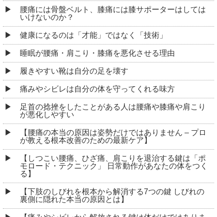
腰痛には骨盤ベルト、膝痛には膝サポーターはしては
いけないのか？
健康になるのは「才能」ではなく「技術」
睡眠が腰痛・肩こり・膝痛を悪化させる理由
履きやすい靴は自分の足を壊す
痛みやシビレは自分の体を守ってくれる味方
足首の捻挫をしたことがある人は腰痛や膝痛や肩こり
が悪化しやすい
【腰痛の本当の原因は姿勢だけではありません – プロ
が教える根本改善のための最新ケア】
【しつこい腰痛、ひざ痛、肩こりを退治する鍵は「ポ
モロード・テクニック」 日常動作があなたの体をつく
る】
【下肢のしびれを根本から解消する7つの鍵 しびれの
裏側に隠れた本当の原因とは】