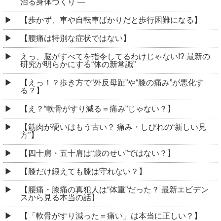
治る身体づくり ―
【歩かず、車や自転車ばかりだと歩行困難になる】
【腰痛は特別な症状ではない】
えっ、脳がすべてを指令してるわけじゃない!? 最新の
研究が明らかにする“体の新常識”
【えっ！？歩き方で“外反母趾”や“膝の痛み”が悪化す
る？】
【え？“軟骨がすり減る＝痛み”じゃない？】
【筋肉が硬いはもう古い？ 痛み・しびれの“新しい見
方”】
【四十肩・五十肩は“歳のせい”ではない？】
【膝だけ鍛えても膝は守れない？】
【腰痛・膝痛の真犯人は“体重”だった？ 最新エビデン
スから見る本当の話】
【「軟骨がすり減った＝痛い」は本当に正しい？】