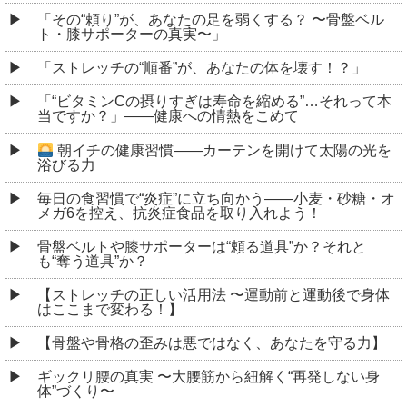
「その“頼り”が、あなたの足を弱くする？ 〜骨盤ベル
ト・膝サポーターの真実〜」
「ストレッチの“順番”が、あなたの体を壊す！？」
「“ビタミンCの摂りすぎは寿命を縮める”…それって本
当ですか？」――健康への情熱をこめて
朝イチの健康習慣――カーテンを開けて太陽の光を
浴びる力
毎日の食習慣で“炎症”に立ち向かう――小麦・砂糖・オ
メガ6を控え、抗炎症食品を取り入れよう！
骨盤ベルトや膝サポーターは“頼る道具”か？それと
も“奪う道具”か？
【ストレッチの正しい活用法 〜運動前と運動後で身体
はここまで変わる！】
【骨盤や骨格の歪みは悪ではなく、あなたを守る力】
ギックリ腰の真実 〜大腰筋から紐解く“再発しない身
体”づくり〜