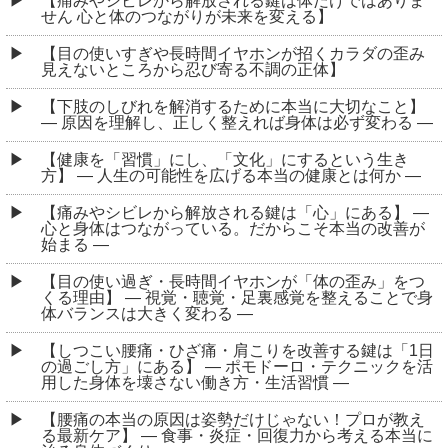
【痛みやシビレから解放される鍵は体だけではありま
せん 心と体のつながりが未来を変える】
【目の使いすぎや長時間イヤホンが招くカラダの歪み
見えないところから忍び寄る不調の正体】
【下肢のしびれを解消するために本当に大切なこと】
― 原因を理解し、正しく整えれば身体は必ず変わる ―
【健康を「習慣」にし、「文化」にするという生き
方】 ― 人生の可能性を広げる本当の健康とは何か ―
【痛みやシビレから解放される鍵は「心」にある】 ―
心と身体はつながっている。だからこそ本当の改善が
始まる ―
【目の使い過ぎ・長時間イヤホンが「体の歪み」をつ
くる理由】 ― 視覚・聴覚・足裏感覚を整えることで身
体バランスは大きく変わる ―
【しつこい腰痛・ひざ痛・肩こりを改善する鍵は「1日
の過ごし方」にある】 ― ポモドーロ・テクニックを活
用した身体を壊さない働き方・生活習慣 ―
【腰痛の本当の原因は姿勢だけじゃない！プロが教え
る最新ケア】 ― 食事・炎症・回復力から考える本当に