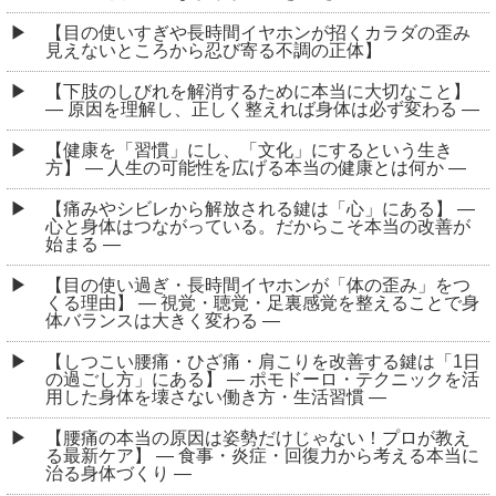
【目の使いすぎや長時間イヤホンが招くカラダの歪み
見えないところから忍び寄る不調の正体】
【下肢のしびれを解消するために本当に大切なこと】
― 原因を理解し、正しく整えれば身体は必ず変わる ―
【健康を「習慣」にし、「文化」にするという生き
方】 ― 人生の可能性を広げる本当の健康とは何か ―
【痛みやシビレから解放される鍵は「心」にある】 ―
心と身体はつながっている。だからこそ本当の改善が
始まる ―
【目の使い過ぎ・長時間イヤホンが「体の歪み」をつ
くる理由】 ― 視覚・聴覚・足裏感覚を整えることで身
体バランスは大きく変わる ―
【しつこい腰痛・ひざ痛・肩こりを改善する鍵は「1日
の過ごし方」にある】 ― ポモドーロ・テクニックを活
用した身体を壊さない働き方・生活習慣 ―
【腰痛の本当の原因は姿勢だけじゃない！プロが教え
る最新ケア】 ― 食事・炎症・回復力から考える本当に
治る身体づくり ―