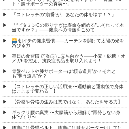
ト・膝サポーターの真実〜」
「ストレッチの“順番”が、あなたの体を壊す！？」
「“ビタミンCの摂りすぎは寿命を縮める”…それって本
当ですか？」――健康への情熱をこめて
朝イチの健康習慣――カーテンを開けて太陽の光を
浴びる力
毎日の食習慣で“炎症”に立ち向かう――小麦・砂糖・オ
メガ6を控え、抗炎症食品を取り入れよう！
骨盤ベルトや膝サポーターは“頼る道具”か？それと
も“奪う道具”か？
【ストレッチの正しい活用法 〜運動前と運動後で身体
はここまで変わる！】
【骨盤や骨格の歪みは悪ではなく、あなたを守る力】
ギックリ腰の真実 〜大腰筋から紐解く“再発しない身
体”づくり〜
腰痛には骨盤ベルト、膝痛には膝サポーターはしては