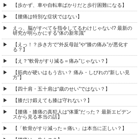
【歩かず、車や自転車ばかりだと歩行困難になる】
【腰痛は特別な症状ではない】
えっ、脳がすべてを指令してるわけじゃない!? 最新の
研究が明らかにする“体の新常識”
【えっ！？歩き方で“外反母趾”や“膝の痛み”が悪化す
る？】
【え？“軟骨がすり減る＝痛み”じゃない？】
【筋肉が硬いはもう古い？ 痛み・しびれの“新しい見
方”】
【四十肩・五十肩は“歳のせい”ではない？】
【膝だけ鍛えても膝は守れない？】
【腰痛・膝痛の真犯人は“体重”だった？ 最新エビデン
スから見る本当の話】
【「軟骨がすり減った＝痛い」は本当に正しい？】