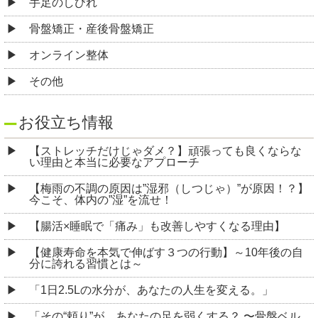
手足のしびれ
骨盤矯正・産後骨盤矯正
オンライン整体
その他
お役立ち情報
【ストレッチだけじゃダメ？】頑張っても良くならな
い理由と本当に必要なアプローチ
【梅雨の不調の原因は”湿邪（しつじゃ）”が原因！？】
今こそ、体内の”湿”を流せ！
【腸活×睡眠で「痛み」も改善しやすくなる理由】
【健康寿命を本気で伸ばす３つの行動】～10年後の自
分に誇れる習慣とは～
「1日2.5Lの水分が、あなたの人生を変える。」
「その“頼り”が、あなたの足を弱くする？ 〜骨盤ベル