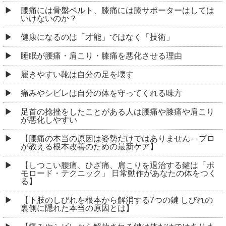
腰痛には骨盤ベルト、膝痛には膝サポーターはしては
いけないのか？
健康になるのは「才能」ではなく「技術」
睡眠が腰痛・肩こり・膝痛を悪化させる理由
履きやすい靴は自分の足を壊す
痛みやシビレは自分の体を守ってくれる味方
足首の捻挫をしたことがある人は腰痛や膝痛や肩こり
が悪化しやすい
【腰痛の本当の原因は姿勢だけではありません – プロ
が教える根本改善のための最新ケア】
【しつこい腰痛、ひざ痛、肩こりを退治する鍵は「ポ
モロード・テクニック」 日常動作があなたの体をつく
る】
【下肢のしびれを根本から解消する7つの鍵 しびれの
裏側に隠れた本当の原因とは】