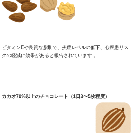
ビタミンEや良質な脂肪で、炎症レベルの低下、心疾患リス
クの軽減に効果があると報告されています 。
カカオ
70%
以上のチョコレート（
1
日
3
〜
5
枚程度）