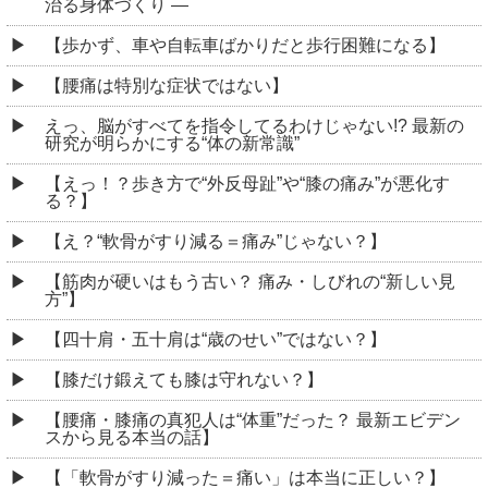
治る身体づくり ―
【歩かず、車や自転車ばかりだと歩行困難になる】
【腰痛は特別な症状ではない】
えっ、脳がすべてを指令してるわけじゃない!? 最新の
研究が明らかにする“体の新常識”
【えっ！？歩き方で“外反母趾”や“膝の痛み”が悪化す
る？】
【え？“軟骨がすり減る＝痛み”じゃない？】
【筋肉が硬いはもう古い？ 痛み・しびれの“新しい見
方”】
【四十肩・五十肩は“歳のせい”ではない？】
【膝だけ鍛えても膝は守れない？】
【腰痛・膝痛の真犯人は“体重”だった？ 最新エビデン
スから見る本当の話】
【「軟骨がすり減った＝痛い」は本当に正しい？】