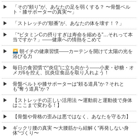
「その“頼り”が、あなたの足を弱くする？ 〜骨盤ベル
ト・膝サポーターの真実〜」
「ストレッチの“順番”が、あなたの体を壊す！？」
「“ビタミンCの摂りすぎは寿命を縮める”…それって本
当ですか？」――健康への情熱をこめて
朝イチの健康習慣――カーテンを開けて太陽の光を
浴びる力
毎日の食習慣で“炎症”に立ち向かう――小麦・砂糖・オ
メガ6を控え、抗炎症食品を取り入れよう！
骨盤ベルトや膝サポーターは“頼る道具”か？それと
も“奪う道具”か？
【ストレッチの正しい活用法 〜運動前と運動後で身体
はここまで変わる！】
【骨盤や骨格の歪みは悪ではなく、あなたを守る力】
ギックリ腰の真実 〜大腰筋から紐解く“再発しない身
体”づくり〜