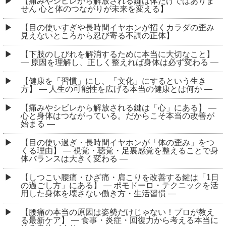
【痛みやシビレから解放される鍵は体だけではありま
せん 心と体のつながりが未来を変える】
【目の使いすぎや長時間イヤホンが招くカラダの歪み
見えないところから忍び寄る不調の正体】
【下肢のしびれを解消するために本当に大切なこと】
― 原因を理解し、正しく整えれば身体は必ず変わる ―
【健康を「習慣」にし、「文化」にするという生き
方】 ― 人生の可能性を広げる本当の健康とは何か ―
【痛みやシビレから解放される鍵は「心」にある】 ―
心と身体はつながっている。だからこそ本当の改善が
始まる ―
【目の使い過ぎ・長時間イヤホンが「体の歪み」をつ
くる理由】 ― 視覚・聴覚・足裏感覚を整えることで身
体バランスは大きく変わる ―
【しつこい腰痛・ひざ痛・肩こりを改善する鍵は「1日
の過ごし方」にある】 ― ポモドーロ・テクニックを活
用した身体を壊さない働き方・生活習慣 ―
【腰痛の本当の原因は姿勢だけじゃない！プロが教え
る最新ケア】 ― 食事・炎症・回復力から考える本当に