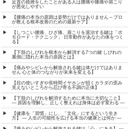
足首の捻挫をしたことがある人は腰痛や膝痛や肩こり
が悪化しやすい
【腰痛の本当の原因は姿勢だけではありません – プロ
が教える根本改善のための最新ケア】
【しつこい腰痛、ひざ痛、肩こりを退治する鍵は「ポ
モロード・テクニック」 日常動作があなたの体をつく
る】
【下肢のしびれを根本から解消する7つの鍵 しびれの
裏側に隠れた本当の原因とは】
【痛みやシビレから解放される鍵は体だけではありま
せん 心と体のつながりが未来を変える】
【目の使いすぎや長時間イヤホンが招くカラダの歪み
見えないところから忍び寄る不調の正体】
【下肢のしびれを解消するために本当に大切なこと】
― 原因を理解し、正しく整えれば身体は必ず変わる ―
【健康を「習慣」にし、「文化」にするという生き
方】 ― 人生の可能性を広げる本当の健康とは何か ―
【痛みやシビレから解放される鍵は「心」にある】 ―