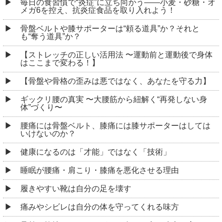
毎日の食習慣で“炎症”に立ち向かう――小麦・砂糖・オ
メガ6を控え、抗炎症食品を取り入れよう！
骨盤ベルトや膝サポーターは“頼る道具”か？それと
も“奪う道具”か？
【ストレッチの正しい活用法 〜運動前と運動後で身体
はここまで変わる！】
【骨盤や骨格の歪みは悪ではなく、あなたを守る力】
ギックリ腰の真実 〜大腰筋から紐解く“再発しない身
体”づくり〜
腰痛には骨盤ベルト、膝痛には膝サポーターはしては
いけないのか？
健康になるのは「才能」ではなく「技術」
睡眠が腰痛・肩こり・膝痛を悪化させる理由
履きやすい靴は自分の足を壊す
痛みやシビレは自分の体を守ってくれる味方