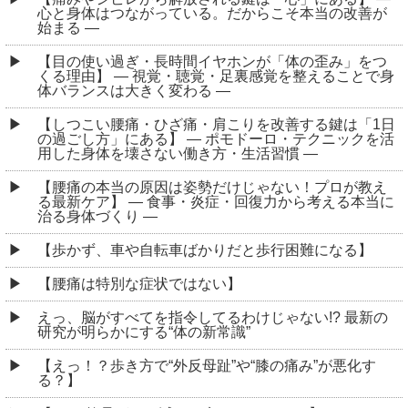
心と身体はつながっている。だからこそ本当の改善が
始まる ―
【目の使い過ぎ・長時間イヤホンが「体の歪み」をつ
くる理由】 ― 視覚・聴覚・足裏感覚を整えることで身
体バランスは大きく変わる ―
【しつこい腰痛・ひざ痛・肩こりを改善する鍵は「1日
の過ごし方」にある】 ― ポモドーロ・テクニックを活
用した身体を壊さない働き方・生活習慣 ―
【腰痛の本当の原因は姿勢だけじゃない！プロが教え
る最新ケア】 ― 食事・炎症・回復力から考える本当に
治る身体づくり ―
【歩かず、車や自転車ばかりだと歩行困難になる】
【腰痛は特別な症状ではない】
えっ、脳がすべてを指令してるわけじゃない!? 最新の
研究が明らかにする“体の新常識”
【えっ！？歩き方で“外反母趾”や“膝の痛み”が悪化す
る？】