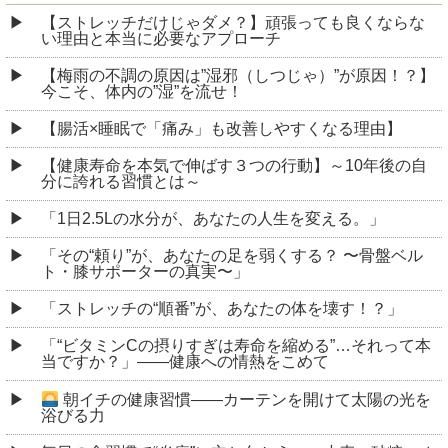
【ストレッチだけじゃダメ？】頑張っても良くならな
い理由と本当に必要なアプローチ
【梅雨の不調の原因は”湿邪（しつじゃ）”が原因！？】
今こそ、体内の”湿”を流せ！
【腸活×睡眠で「痛み」も改善しやすくなる理由】
【健康寿命を本気で伸ばす３つの行動】～10年後の自
分に誇れる習慣とは～
「1日2.5Lの水分が、あなたの人生を変える。」
「その“頼り”が、あなたの足を弱くする？ 〜骨盤ベル
ト・膝サポーターの真実〜」
「ストレッチの“順番”が、あなたの体を壊す！？」
「“ビタミンCの摂りすぎは寿命を縮める”…それって本
当ですか？」――健康への情熱をこめて
朝イチの健康習慣――カーテンを開けて太陽の光を
浴びる力