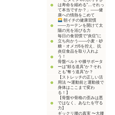
は寿命を縮める”…それっ
て本当ですか？」――健
康への情熱をこめて
朝イチの健康習慣
――カーテンを開けて太
陽の光を浴びる力
毎日の食習慣で“炎症”に
立ち向かう――小麦・砂
糖・オメガ6を控え、抗
炎症食品を取り入れよ
う！
骨盤ベルトや膝サポータ
ーは“頼る道具”か？それ
とも“奪う道具”か？
【ストレッチの正しい活
用法 〜運動前と運動後で
身体はここまで変わ
る！】
【骨盤や骨格の歪みは悪
ではなく、あなたを守る
力】
ギックリ腰の真実 〜大腰