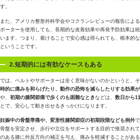
す。
また、アメリカ整形外科学会やコクランレビューの報告による
ポーターを使用しても、長期的な改善効果や再発予防効果は統
います。つまり、着けることで安心感は得られても、根本的な
ということです。
2.短期的には有効なケースもある
では、ベルトやサポーターは全く意味がないのかというと、そ
時的に痛みを和らげたり、動作の恐怖を減らしたりする効果が
や、
初期の膝関節痛で歩くのも困難なとき
などは、
数日から1
とで、安心して動き出せるきっかけになります。
妊娠中の骨盤帯痛や、変形性膝関節症の初期段階なども例外
で
骨盤を安定させ、歩行や立位をサポートする目的で推奨されて
のある膝に外反方向の補正を与え、痛みを軽減することがある