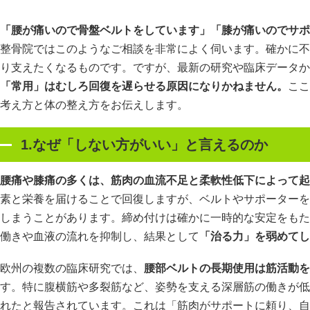
「腰が痛いので骨盤ベルトをしています」「膝が痛いのでサポ
整骨院ではこのようなご相談を非常によく伺います。確かに不
り支えたくなるものです。ですが、最新の研究や臨床データか
「常用」はむしろ回復を遅らせる原因になりかねません。
ここ
考え方と体の整え方をお伝えします。
1.なぜ「しない方がいい」と言えるのか
腰痛や膝痛の多くは、筋肉の血流不足と柔軟性低下によって起
素と栄養を届けることで回復しますが、ベルトやサポーターを
しまうことがあります。締め付けは確かに一時的な安定をもた
働きや血液の流れを抑制し、結果として
「治る力」を弱めてし
欧州の複数の臨床研究では、
腰部ベルトの長期使用は筋活動を
す。特に腹横筋や多裂筋など、姿勢を支える深層筋の働きが低
れたと報告されています。これは「筋肉がサポートに頼り、自